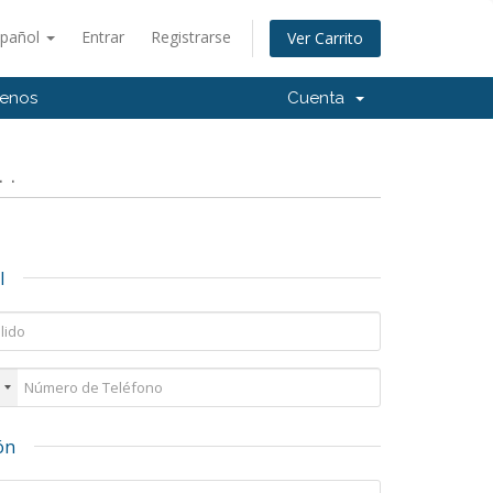
spañol
Entrar
Registrarse
Ver Carrito
tenos
Cuenta
 .
l
ón