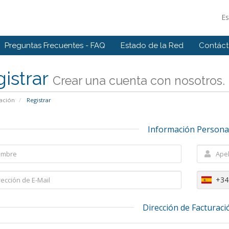
E
Preguntas Frecuentes - FAQ
Estado de la Red
Contác
istrar
Crear una cuenta con nosotros. .
ación
Registrar
Información Persona
+34
Dirección de Facturaci