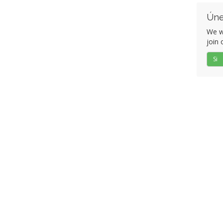
Úne
We w
join 
Si