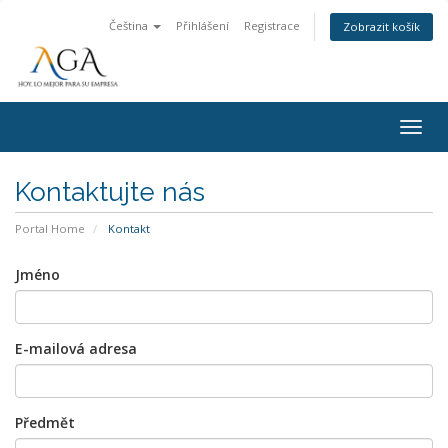
Čeština
Přihlášení
Registrace
Zobrazit košík
Togg
navig
Kontaktujte nás
Portal Home
Kontakt
Jméno
E-mailová adresa
Předmět