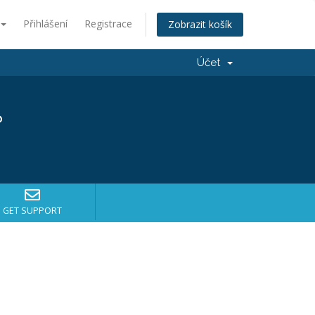
Přihlášení
Registrace
Zobrazit košík
Účet
?
GET SUPPORT