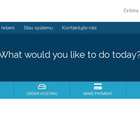
Čeština
řešení
Stav systému
Kontaktujte nás
What would you like to do today
ORDER HOSTING
MAKE PAYMENT