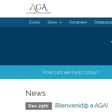
Domů
Store
Oznámení
Databáze 
How can we help today?
News
¡Bienvenid@ a AGA!
Dec 29th