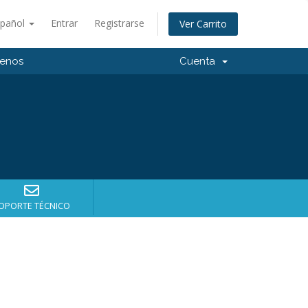
spañol
Entrar
Registrarse
Ver Carrito
tenos
Cuenta
OPORTE TÉCNICO