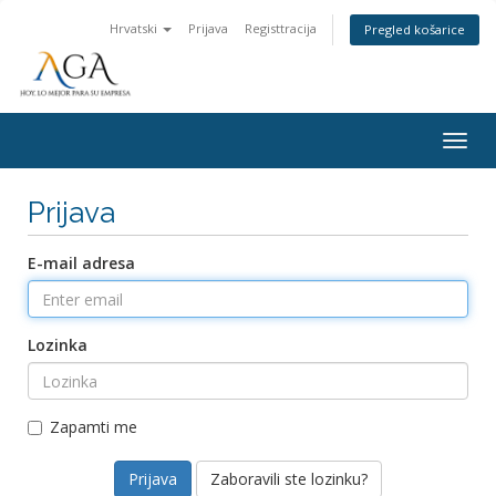
Hrvatski
Prijava
Registtracija
Pregled košarice
Togg
navig
Prijava
E-mail adresa
Lozinka
Zapamti me
Zaboravili ste lozinku?