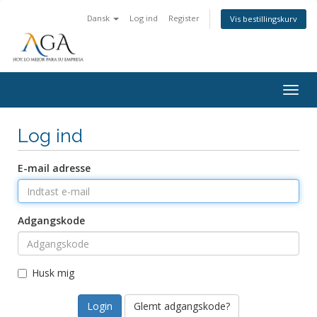
Dansk
Log ind
Register
Vis bestillingskurv
Togg
navig
Log ind
E-mail adresse
Adgangskode
Husk mig
Glemt adgangskode?