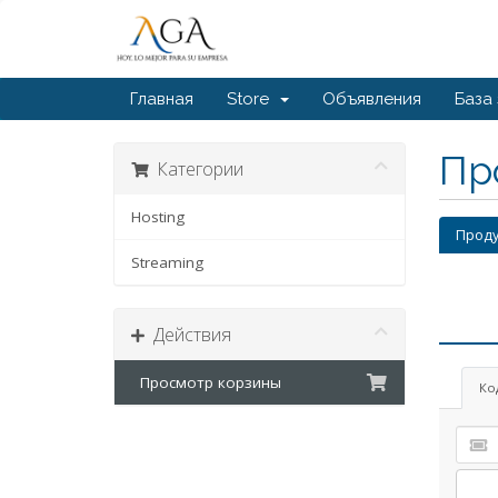
Главная
Store
Объявления
База
Пр
Категории
Hosting
Проду
Streaming
Действия
Просмотр корзины
Ко