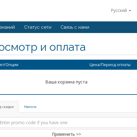
Русский
 знаний
Статус сети
Связь с нами
осмотр и оплата
кт/Опции
Цена/Период оплаты
Ваша корзина пуста
д скидки
Налоги
Применить >>