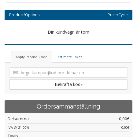
Product/Options
Price/Cycle
Din kundvagn är tom
Apply Promo Code
Estimate Taxes
Bekräfta kod»
Ordersammanställning
Delsumma
0,00€
IVA @ 21.00%
0,00€
Totals